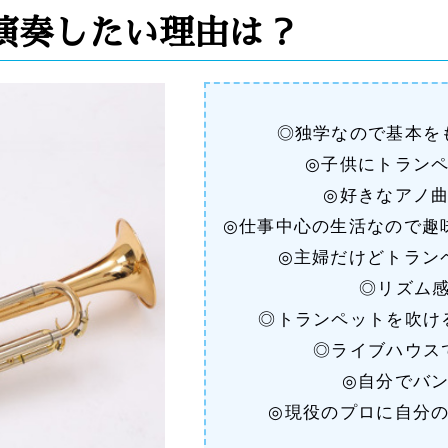
演奏したい理由は？
◎独学なので基本を
◎子供にトラン
◎好きなアノ
◎仕事中心の生活なので趣
◎主婦だけどトラン
◎リズム
◎トランペットを吹け
◎ライブハウス
◎自分でバ
◎現役のプロに自分