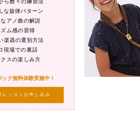
から数々の練習法
んな旋律パターン
きなアノ曲の解説
リズム感の習得
い楽器の選別方法
ロ現場での裏話
ックスの楽しみ方
バック無料体験実施中！
験レッスンお申し込み