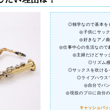
◎独学なので基本を
◎子供にサッ
◎好きなアノ
◎仕事中心の生活なので
◎主婦だけどサッ
◎リズム
◎サックスを吹ける
◎ライブハウス
◎自分でバ
◎現役のプロに自分
キャッシュバッ