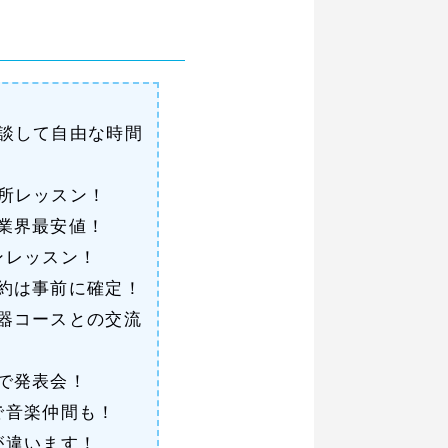
談して自由な時間
所レッスン！
業界最安値！
ンレッスン！
約は事前に確定！
器コースとの交流
で発表会！
で音楽仲間も！
が違います！