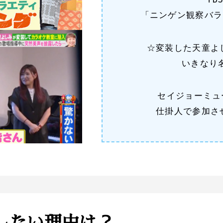
TB
「ニンゲン観察バラ
☆変装した天童よ
いきなり
セイジョーミュ
仕掛人で参加さ
したい理由は？