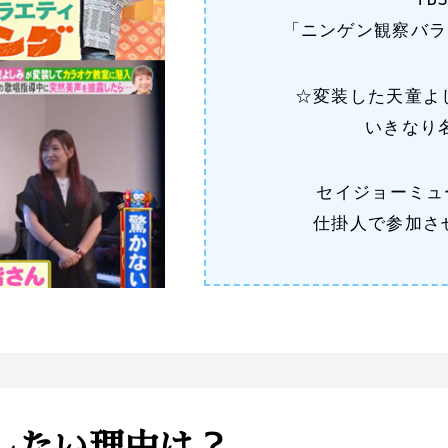
TB
「ニンゲン観察バラ
☆変装した天童よ
いきなり
セイジョーミュ
仕掛人で参加さ
したい理由は？