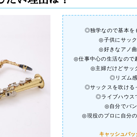
◎独学なので基本を
◎子供にサッ
◎好きなアノ
◎仕事中心の生活なので
◎主婦だけどサッ
◎リズム
◎サックスを吹ける
◎ライブハウス
◎自分でバ
◎現役のプロに自分
キャッシュバッ