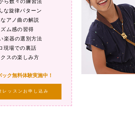
から数々の練習法
んな旋律パターン
きなアノ曲の解説
リズム感の習得
い楽器の選別方法
ロ現場での裏話
ックスの楽しみ方
バック無料体験実施中！
験レッスンお申し込み