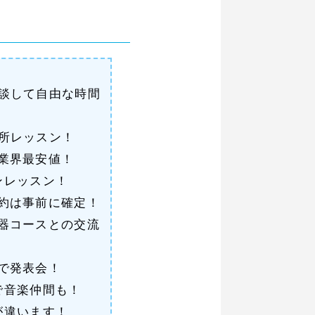
談して自由な時間
所レッスン！
業界最安値！
ンレッスン！
約は事前に確定！
器コースとの交流
で発表会！
で音楽仲間も！
が違います！